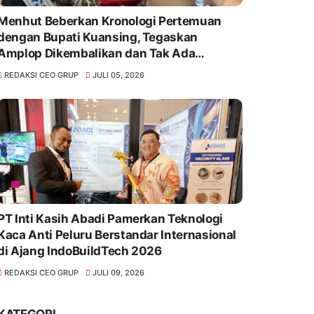
Menhut Beberkan Kronologi Pertemuan
dengan Bupati Kuansing, Tegaskan
Amplop Dikembalikan dan Tak Ada
Pelepasan Kawasan Hutan
REDAKSI CEO GRUP
JULI 05, 2026
PT Inti Kasih Abadi Pamerkan Teknologi
Kaca Anti Peluru Berstandar Internasional
di Ajang IndoBuildTech 2026
REDAKSI CEO GRUP
JULI 09, 2026
KATEGORI