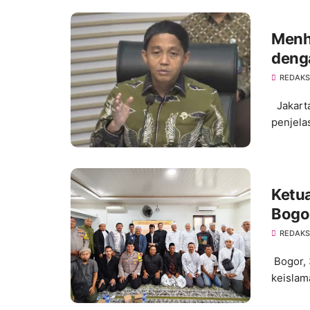
Menh
deng
Dike
REDAKS
Kawa
Jakarta
penjela
Ketua
Bogor
Prabu
REDAKS
Bogor, 
keislam