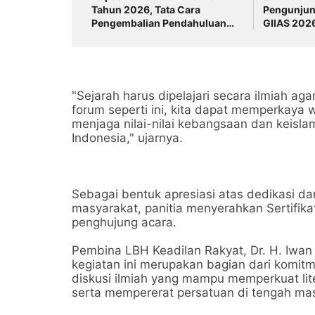
Tahun 2026, Tata Cara
Pengunjung
Pengembalian Pendahuluan
GIIAS 2026
Kelebihan Pembayaran Pajak.
Juli
"Sejarah harus dipelajari secara ilmiah aga
forum seperti ini, kita dapat memperkay
menjaga nilai-nilai kebangsaan dan keisl
Indonesia," ujarnya.
Sebagai bentuk apresiasi atas dedikasi d
masyarakat, panitia menyerahkan Sertifi
penghujung acara.
Pembina LBH Keadilan Rakyat, Dr. H. Iwan
kegiatan ini merupakan bagian dari komit
diskusi ilmiah yang mampu memperkuat li
serta mempererat persatuan di tengah ma