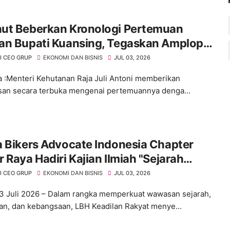
ut Beberkan Kronologi Pertemuan
an Bupati Kuansing, Tegaskan Amplop
mbalikan dan Tak Ada Pelepasan
I CEO GRUP
EKONOMI DAN BISNIS
JUL 03, 2026
san Hutan
 :Menteri Kehutanan Raja Juli Antoni memberikan
san secara terbuka mengenai pertemuannya denga...
 Bikers Advocate Indonesia Chapter
 Raya Hadiri Kajian Ilmiah "Sejarah
 Siliwangi dengan Islam Jawa Barat"
I CEO GRUP
EKONOMI DAN BISNIS
JUL 03, 2026
3 Juli 2026 – Dalam rangka memperkuat wawasan sejarah,
an, dan kebangsaan, LBH Keadilan Rakyat menye...