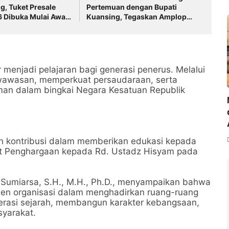
, Tuket Presale
Pertemuan dengan Bupati
 Dibuka Mulai Awal
Kuansing, Tegaskan Amplop
Dikembalikan dan Tak Ada
Pelepasan Kawasan Hutan
r menjadi pelajaran bagi generasi penerus. Melalui
a wawasan, memperkuat persaudaraan, serta
aman dalam bingkai Negara Kesatuan Republik
an kontribusi dalam memberikan edukasi kepada
kat Penghargaan kepada Rd. Ustadz Hisyam pada
 Sumiarsa, S.H., M.H., Ph.D., menyampaikan bahwa
men organisasi dalam menghadirkan ruang-ruang
terasi sejarah, membangun karakter kebangsaan,
syarakat.