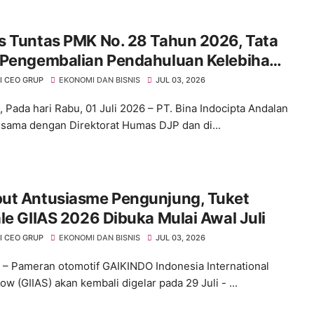
s Tuntas PMK No. 28 Tahun 2026, Tata
 Pengembalian Pendahuluan Kelebihan
ayaran Pajak.
I CEO GRUP
EKONOMI DAN BISNIS
JUL 03, 2026
, Pada hari Rabu, 01 Juli 2026 – PT. Bina Indocipta Andalan
 sama dengan Direktorat Humas DJP dan di...
ut Antusiasme Pengunjung, Tuket
le GIIAS 2026 Dibuka Mulai Awal Juli
I CEO GRUP
EKONOMI DAN BISNIS
JUL 03, 2026
 – Pameran otomotif GAIKINDO Indonesia International
w (GIIAS) akan kembali digelar pada 29 Juli - ...