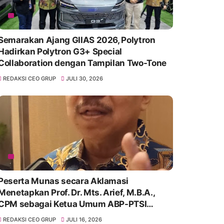
Semarakan Ajang GIIAS 2026, Polytron
Hadirkan Polytron G3+ Special
Collaboration dengan Tampilan Two-Tone
REDAKSI CEO GRUP
JULI 30, 2026
Peserta Munas secara Aklamasi
Menetapkan Prof. Dr. Mts. Arief, M.B.A.,
CPM sebagai Ketua Umum ABP-PTSI
periode 2026–2031.
REDAKSI CEO GRUP
JULI 16, 2026