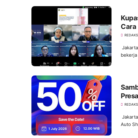
Kupa
Cara
Pemb
REDAKS
Jakarta
bekerja
Samb
Presa
REDAKS
Jakarta
Auto Sho