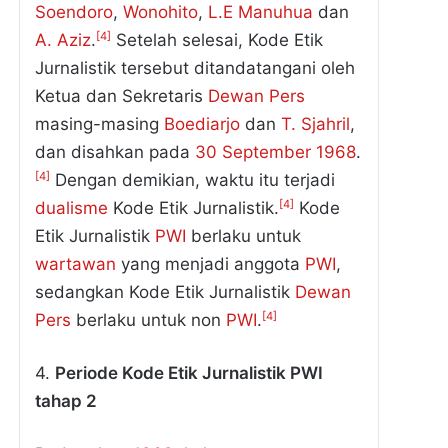
Soendoro
,
Wonohito
,
L.E Manuhua
dan
[4]
A. Aziz
.
Setelah selesai, Kode Etik
Jurnalistik tersebut ditandatangani oleh
Ketua dan Sekretaris
Dewan Pers
masing-masing
Boediarjo
dan
T. Sjahril
,
dan disahkan pada
30
September
1968
.
[4]
Dengan demikian, waktu itu terjadi
[4]
dualisme
Kode Etik Jurnalistik.
Kode
Etik Jurnalistik
PWI
berlaku untuk
wartawan
yang menjadi anggota
PWI
,
sedangkan Kode Etik Jurnalistik
Dewan
[4]
Pers
berlaku untuk non
PWI
.
4.
Periode Kode Etik Jurnalistik PWI
tahap 2