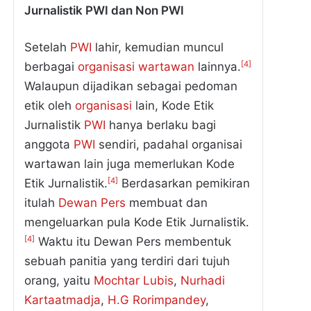
Jurnalistik PWI dan Non PWI
Setelah
PWI
lahir, kemudian muncul
[4]
berbagai
organisasi
wartawan
lainnya.
Walaupun dijadikan sebagai pedoman
etik oleh
organisasi
lain, Kode Etik
Jurnalistik
PWI
hanya berlaku bagi
anggota
PWI
sendiri, padahal organisai
wartawan lain juga memerlukan Kode
[4]
Etik Jurnalistik.
Berdasarkan pemikiran
itulah
Dewan Pers
membuat dan
mengeluarkan pula Kode Etik Jurnalistik.
[4]
Waktu itu Dewan Pers membentuk
sebuah panitia yang terdiri dari tujuh
orang, yaitu
Mochtar Lubis
,
Nurhadi
Kartaatmadja
,
H.G Rorimpandey
,