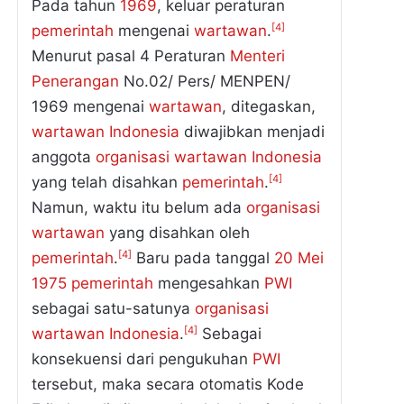
Pada tahun
1969
, keluar peraturan
[4]
pemerintah
mengenai
wartawan
.
Menurut pasal 4 Peraturan
Menteri
Penerangan
No.02/ Pers/ MENPEN/
1969 mengenai
wartawan
, ditegaskan,
wartawan
Indonesia
diwajibkan menjadi
anggota
organisasi
wartawan
Indonesia
[4]
yang telah disahkan
pemerintah
.
Namun, waktu itu belum ada
organisasi
wartawan
yang disahkan oleh
[4]
pemerintah
.
Baru pada tanggal
20
Mei
1975
pemerintah
mengesahkan
PWI
sebagai satu-satunya
organisasi
[4]
wartawan
Indonesia
.
Sebagai
konsekuensi dari pengukuhan
PWI
tersebut, maka secara otomatis Kode