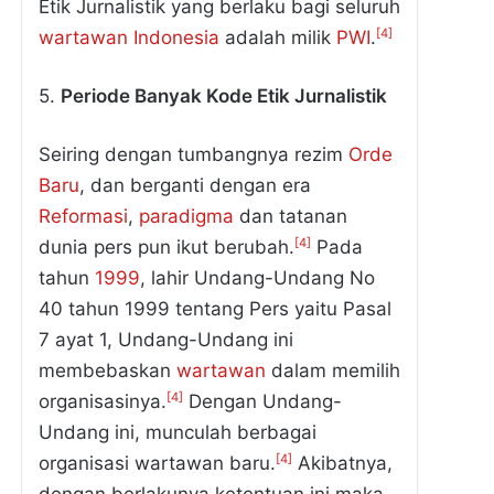
Etik Jurnalistik yang berlaku bagi seluruh
[4]
wartawan
Indonesia
adalah milik
PWI
.
5.
Periode Banyak Kode Etik Jurnalistik
Seiring dengan tumbangnya rezim
Orde
Baru
, dan berganti dengan era
Reformasi
,
paradigma
dan tatanan
[4]
dunia pers pun ikut berubah.
Pada
tahun
1999
, lahir Undang-Undang No
40 tahun 1999 tentang Pers yaitu Pasal
7 ayat 1, Undang-Undang ini
membebaskan
wartawan
dalam memilih
[4]
organisasinya.
Dengan Undang-
Undang ini, munculah berbagai
[4]
organisasi wartawan baru.
Akibatnya,
dengan berlakunya ketentuan ini maka